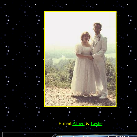
E-mail:
Albert
&
Leslie